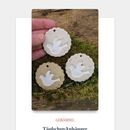
GEBÄMSEL
TäubchenAnhänger