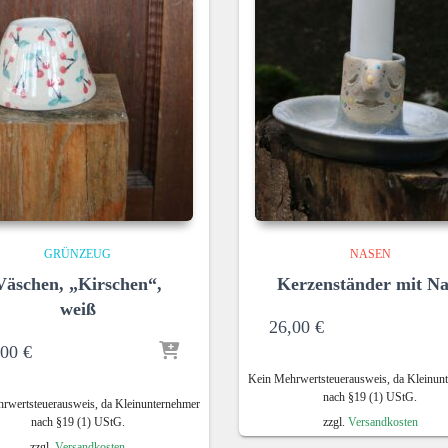
GRÜNZEUG
NASEN
Väschen, „Kirschen“,
Kerzenständer mit Na
weiß
26,00
€
,00
€
Kein Mehrwertsteuerausweis, da Kleinun
nach §19 (1) UStG.
rwertsteuerausweis, da Kleinunternehmer
nach §19 (1) UStG.
zzgl.
Versandkosten
zzgl.
Versandkosten