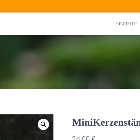
STARTSEITE
MiniKerzenstän
24,00
€