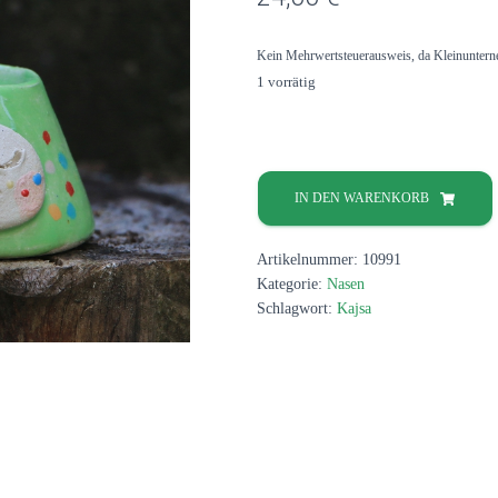
Kein Mehrwertsteuerausweis, da Kleinuntern
1 vorrätig
MiniKerzenständer
mit
IN DEN WARENKORB
Nase
Menge
Artikelnummer:
10991
Kategorie:
Nasen
Schlagwort:
Kajsa