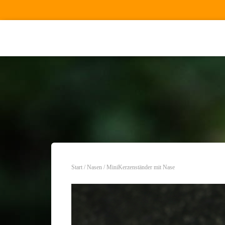
Start
/
Nasen
/ MiniKerzenständer mit Nase