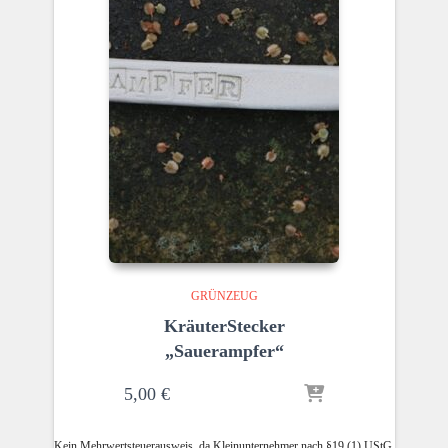
GRÜNZEUG
KräuterStecker
„Sauerampfer“
5,00
€
Kein Mehrwertsteuerausweis, da Kleinunternehmer nach §19 (1) UStG.