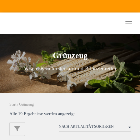
NAVI
Grünzeug
Vasen, Kräuterstecker und Pflanzenretter
Start
/ Grünzeug
Nach
Alle 19 Ergebnisse werden angezeigt
Aktualität
sortiert