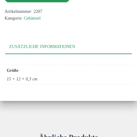
gehäkeltem
Rahmen
Artikelnummer:
2207
Menge
Kategorie:
Gebämsel
ZUSÄTZLICHE INFORMATIONEN
Größe
15 × 12 × 0,3 cm