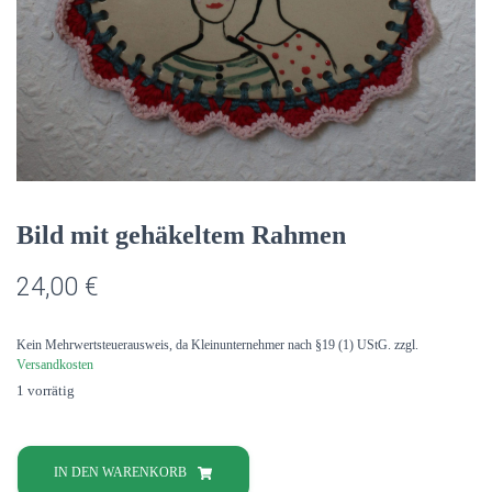
Bild mit gehäkeltem Rahmen
24,00
€
Kein Mehrwertsteuerausweis, da Kleinunternehmer nach §19 (1) UStG.
zzgl.
Versandkosten
1 vorrätig
Bild
mit
IN DEN WARENKORB