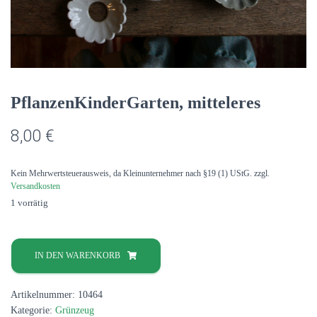
PflanzenKinderGarten, mitteleres
8,00
€
Kein Mehrwertsteuerausweis, da Kleinunternehmer nach §19 (1) UStG.
zzgl.
Versandkosten
1 vorrätig
PflanzenKinderGarten,
mitteleres
IN DEN WARENKORB
Menge
Artikelnummer:
10464
Kategorie:
Grünzeug